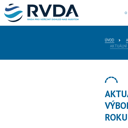
O
ÚVOD
AKTUÁLNÍ 
AKTU
VÝBO
ROKU