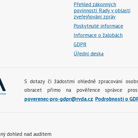
Přehled zákonných
povinností Rady v oblasti
zveřejňování zpráv
Poskytnuté informace
Informace o žalobách
GDPR
Úřední deska
S dotazy či žádostmi ohledně zpracování osob
obracet přímo na pověřence správce prostř
.
poverenec-pro-gdpr@rvda.cz
Podrobnosti o GD
jný dohled nad auditem