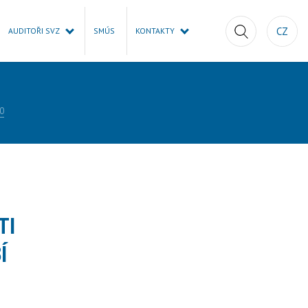
CZ
AUDITOŘI SVZ
SMÚS
KONTAKTY
0
TI
Í