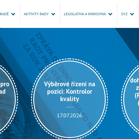
 RADĚ
AKTIVITY RADY
LEGISLATIVA A KNIHOVNA
SVZ
do
 pro
Výběrové řízení na
z
ad
pozici: Kontrolor
(
kvality
17.07.2026