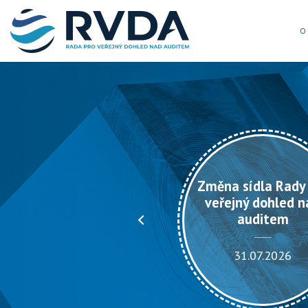
O
Prezident Rady pro
veřejný dohled nad
auditem vyhlašuje
Změna sídla Rady
VÝBĚROVÉ ŘÍZENÍ na
veřejný dohled n
dodavatele
auditem
elektronického
systému spisové
31.07.2026
služby .