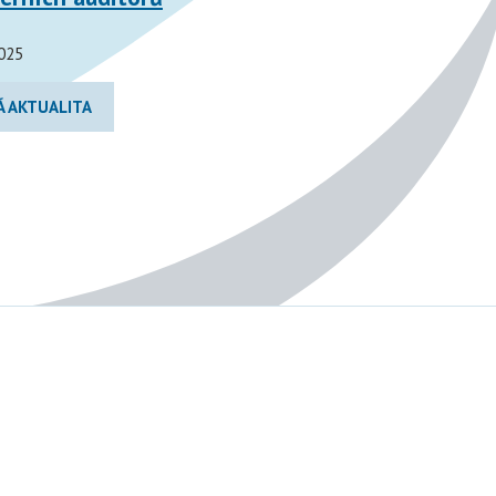
025
Á AKTUALITA