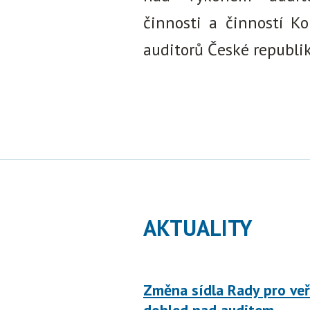
činnosti a činností K
auditorů České republik
AKTUALITY
Změna sídla Rady pro veř