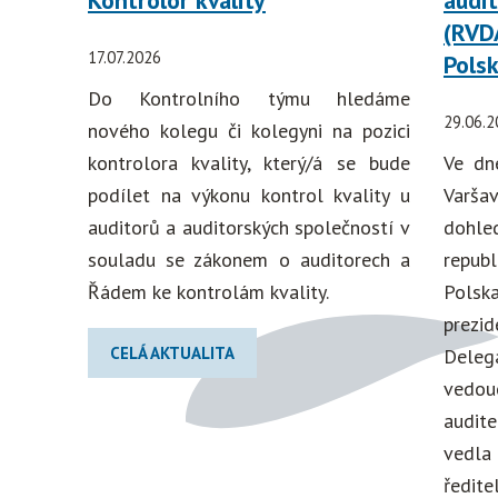
Kontrolor kvality
audi
(RVD
17.07.2026
Pols
Do Kontrolního týmu hledáme
29.06.2
nového kolegu či kolegyni na pozici
kontrolora kvality, který/á se bude
Ve dn
podílet na výkonu kontrol kvality u
Varš
auditorů a auditorských společností v
dohl
souladu se zákonem o auditorech a
republ
Řádem ke kontrolám kvality.
Polsk
prezi
CELÁ AKTUALITA
Deleg
vedou
audit
vedla
ředi