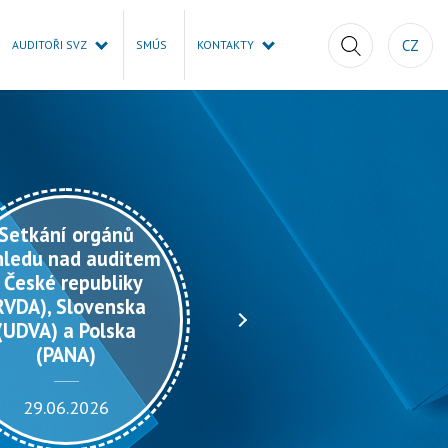
CZ
AUDITOŘI SVZ
SMÚS
KONTAKTY
Setkání orgánů
hledu nad auditem
Zpráva o činnosti
 České republiky
Rady pro veřejný
RVDA), Slovenska
dohled za rok 2025
(UDVA) a Polska
(PANA)
18.05.2026
29.06.2026