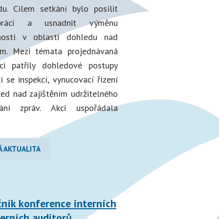
du. Cílem setkání bylo posílit
upráci a usnadnit výměnu
ností v oblasti dohledu nad
em. Mezi témata projednávaná
ci patřily dohledové postupy
cí se inspekcí, vynucovací řízení
ed nad zajištěním udržitelného
ání zpráv. Akci uspořádala
Á AKTUALITA
čník konference interních
erních auditorů