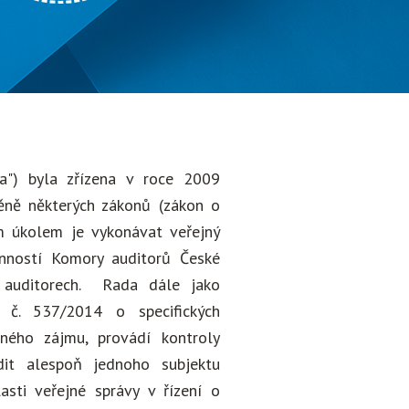
a") byla zřízena v roce 2009
ěně některých zákonů (zákon o
jím úkolem je vykonávat veřejný
inností Komory auditorů České
 auditorech. Rada dále jako
 č. 537/2014 o specifických
jného zájmu, provádí kontroly
udit alespoň jednoho subjektu
sti veřejné správy v řízení o