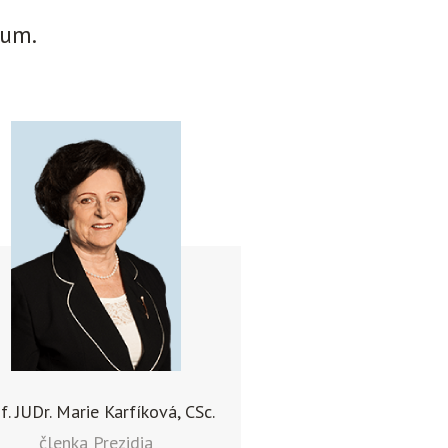
ium.
f. JUDr. Marie Karfíková, CSc.
členka Prezidia