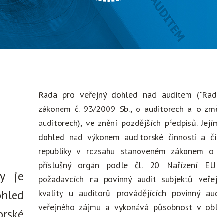
Rada pro veřejný dohled nad auditem ("Rad
zákonem č. 93/2009 Sb., o auditorech a o zm
auditorech), ve znění pozdějších předpisů. Je
dohled nad výkonem auditorské činnosti a č
republiky v rozsahu stanoveném zákonem o
příslušný orgán podle čl. 20 Nařízení EU
y je
požadavcích na povinný audit subjektů veře
ohled
kvality u auditorů provádějících povinný a
veřejného zájmu a vykonává působnost v obla
rské