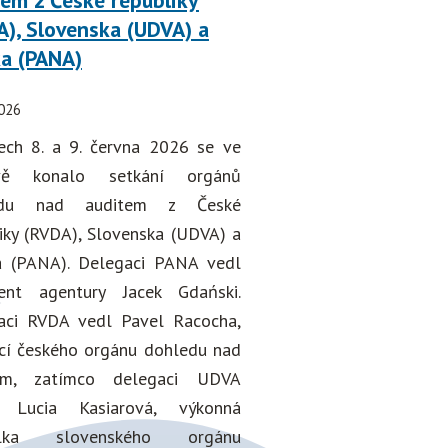
tem z České republiky
A), Slovenska (UDVA) a
ka (PANA)
026
ech 8. a 9. června 2026 se ve
avě konalo setkání orgánů
edu nad auditem z České
iky (RVDA), Slovenska (UDVA) a
a (PANA). Delegaci PANA vedl
dent agentury Jacek Gdański.
aci RVDA vedl Pavel Racocha,
cí českého orgánu dohledu nad
em, zatímco delegaci UDVA
 Lucia Kasiarová, výkonná
telka slovenského orgánu