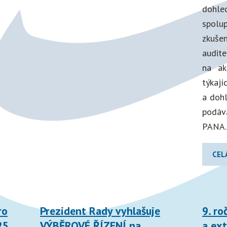
dohle
spol
zkuše
audit
na ak
týkají
a dohl
podáv
PANA.
CEL
ro
Prezident Rady vyhlašuje
9. ro
25
VÝBĚROVÉ ŘÍZENÍ na
a ext