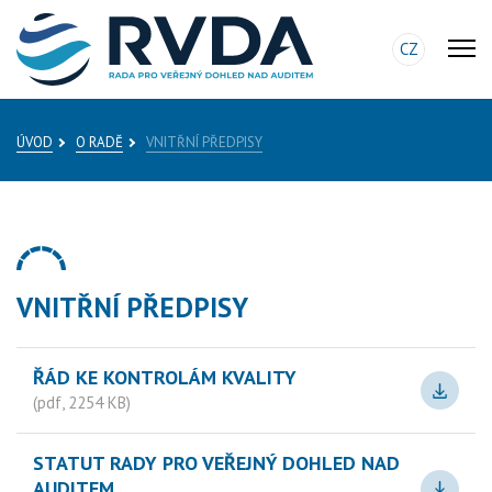
CZ
ÚVOD
O RADĚ
VNITŘNÍ PŘEDPISY
VNITŘNÍ PŘEDPISY
ŘÁD KE KONTROLÁM KVALITY
(pdf, 2254 KB)
STATUT RADY PRO VEŘEJNÝ DOHLED NAD
AUDITEM