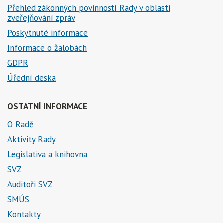
Přehled zákonných povinností Rady v oblasti
zveřejňování zpráv
Poskytnuté informace
Informace o žalobách
GDPR
Úřední deska
OSTATNÍ INFORMACE
O Radě
Aktivity Rady
Legislativa a knihovna
SVZ
Auditoři SVZ
SMÚS
Kontakty