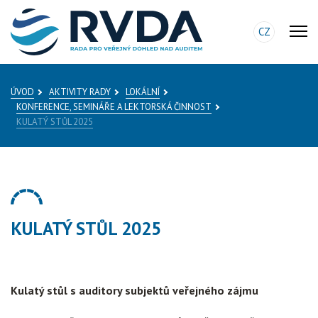
CZ
ÚVOD
AKTIVITY RADY
LOKÁLNÍ
KONFERENCE, SEMINÁŘE A LEKTORSKÁ ČINNOST
KULATÝ STŮL 2025
KULATÝ STŮL 2025
Kulatý stůl s auditory subjektů veřejného zájmu